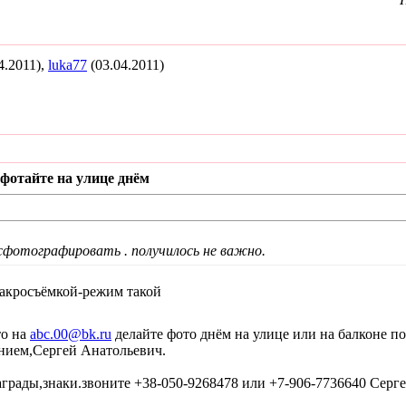
4.2011),
luka77
(03.04.2011)
фотайте на улице днём
сфотографировать . получилось не важно.
макросъёмкой-режим такой
то на
abc.00@bk.ru
делайте фото днём на улице или на балконе 
нием,Сергей Анатольевич.
грады,знаки.звоните +38-050-9268478 или +7-906-7736640 Сер