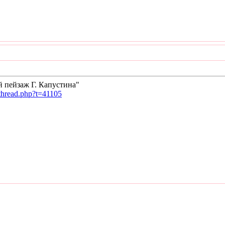
й пейзаж Г. Капустина"
wthread.php?t=41105