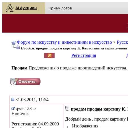
AI Аукцион
Прием лотов
Форум по искусству и инвестициям в искусство
>
Русс
Продам
: продам продам картину К. Капустина из серии лунная
English
| Русский
Регистрация
Продам
Предложения о продаже произведений искусства.
31.03.2011, 11:54
qwer123
продам продам картину К. 
Новичок
Добрый день , продам картину 
Регистрация: 04.09.2009
Изображения