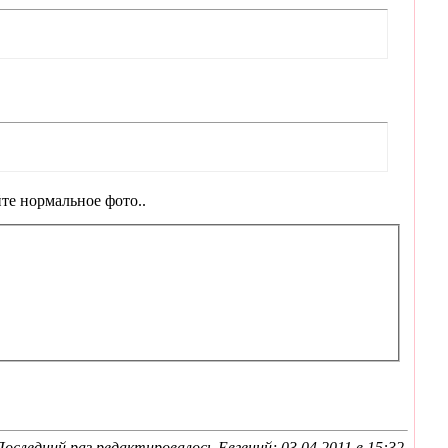
йте нормальное фото..
Последний раз редактировалось Евгений; 03.04.2011 в
15:32
.