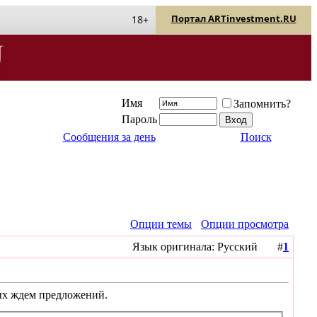
Портал ARTinvestment.RU
18+
Имя
Запомнить?
Пароль
Сообщения за день
Поиск
Опции темы
Опции просмотра
Язык оригинала: Русский #
1
ных ждем предложений.