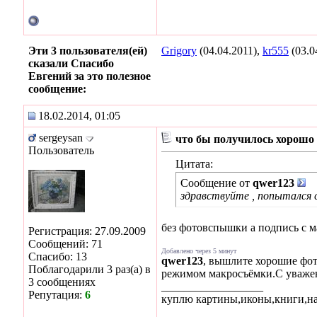
Эти 3 пользователя(ей)
Grigory
(04.04.2011),
kr555
(03.0
сказали Спасибо
Евгений за это полезное
сообщение:
18.02.2014, 01:05
sergeysan
что бы получилось хорошо 
Пользователь
Цитата:
Сообщение от
qwer123
здравствуйте , попытался 
без фотовспышки а подпись с 
Регистрация: 27.09.2009
Сообщений: 71
Добавлено через 5 минут
Спасибо: 13
qwer123
, вышлите хорошие фо
Поблагодарили 3 раз(а) в
режимом макросъёмки.С уваже
3 сообщениях
__________________
Репутация:
6
куплю картины,иконы,книги,на