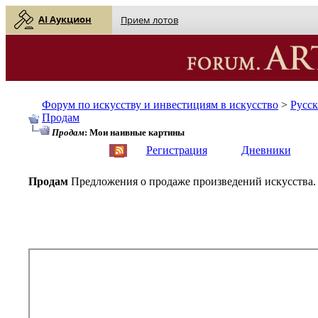
AI Аукцион
Прием лотов
Форум по искусству и инвестициям в искусство
>
Русс
Продам
Продам
: Мои наивные картины
English
| Русский
Регистрация
Дневники
Продам
Предложения о продаже произведений искусства.