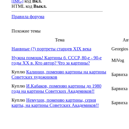
[IMG]
код
Вкл.
HTML код
Выкл.
Правила форума
Похожие темы
Тема
Ав
Наивные (?) портреты старцев XIX века
Georgios
Нужна помощь! Картины б. СССР, 80-е - 90-е
MiVog
годы ХХ в. Кто автор? Что за картины?
Куплю
Калинин, поменяю картины на картины
Барвиха
Советских художников
Куплю
И.Кабаков, поменяю картины до 1980
Барвиха
года на картины Советских Академиков!!
Куплю
Немухин, поменяю картины, серия
Барвиха
карты, на картины Советских Академиков!!