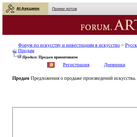
AI Аукцион
Прием лотов
Форум по искусству и инвестициям в искусство
>
Русс
Продам
Продам
: Продам примитивизм
English
| Русский
Регистрация
Дневники
Продам
Предложения о продаже произведений искусства.