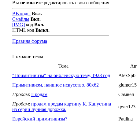
Вы
не можете
редактировать свои сообщения
BB коды
Вкл.
Смайлы
Вкл.
[IMG]
код
Вкл.
HTML код
Выкл.
Правила форума
Похожие темы
Тема
Ав
"Примитивизм" на библейскую тему, 1923 год
AlexSpb
Примитивизм, наивное искусство, 80х62
glumer15
Продам
:
Продам
Самвел
Продам
:
продам продам картину К. Капустина
qwer123
из серии лунная дорожка.
Еврейский примитивизм?
Paulina