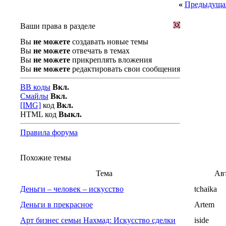
«
Предыдущая
Ваши права в разделе
Вы
не можете
создавать новые темы
Вы
не можете
отвечать в темах
Вы
не можете
прикреплять вложения
Вы
не можете
редактировать свои сообщения
BB коды
Вкл.
Смайлы
Вкл.
[IMG]
код
Вкл.
HTML код
Выкл.
Правила форума
Похожие темы
Тема
Ав
Деньги – человек – искусство
tchaika
Деньги в прекрасное
Artem
Арт бизнес семьи Нахмад: Искусство сделки
iside