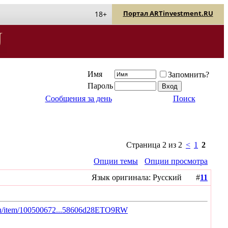
Портал ARTinvestment.RU
18+
Имя
Запомнить?
Пароль
Сообщения за день
Поиск
Страница 2 из 2
<
1
2
Опции темы
Опции просмотра
Язык оригинала: Русский #
11
ss.ru/item/100500672...58606d28ETO9RW