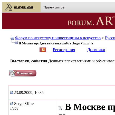
AI Аукцион
Прием лотов
Форум по искусству и инвестициям в искусство
>
Русс
В Москве пройдет выставка работ Энди Уорхола
English
| Русский
Регистрация
Дневники
Выставки, события
Делимся впечатлениями и обмениваем
23.09.2009, 10:35
SergeiSK
В Москве п
Гуру