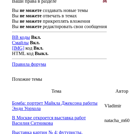
Ваши права в разделе
Вы
не можете
создавать новые темы
Вы
не можете
отвечать в темах
Вы
не можете
прикреплять вложения
Вы
не можете
редактировать свои сообщения
BB коды
Вкл.
Смайлы
Вкл.
[IMG]
код
Вкл.
HTML код
Выкл.
Правила форума
Похожие темы
Тема
Автор
Бомба: портрет Майкла Джексона работы
Vladimir
Энди Уорхола
В Москве откроется выставка работ
natacha_m60
Василия Ситникова
Выставка картин № 4: футуристы,