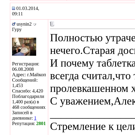
01.03.2014,
09:11
usynin2
Гуру
Полностью утраче
нечего.Старая дос
И почему таблетк
Регистрация:
06.08.2008
всегда считал,что
Адрес: г.Майкоп
Сообщений:
пролевкашенном х
1,453
Спасибо: 4,420
Поблагодарили
С уважением,Алек
1,400 раз(а) в
468 сообщениях
_______________
Записей в
дневнике:
1
Стремление к цел
Репутация:
2801