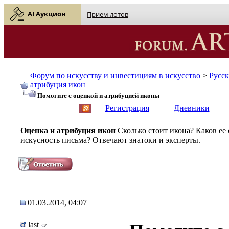
AI Аукцион
Прием лотов
Форум по искусству и инвестициям в искусство
>
Русс
атрибуция икон
Помогите с оценкой и атрибуцией иконы
English
| Русский
Регистрация
Дневники
Оценка и атрибуция икон
Сколько стоит икона? Каков ее
искусность письма? Отвечают знатоки и эксперты.
01.03.2014, 04:07
last