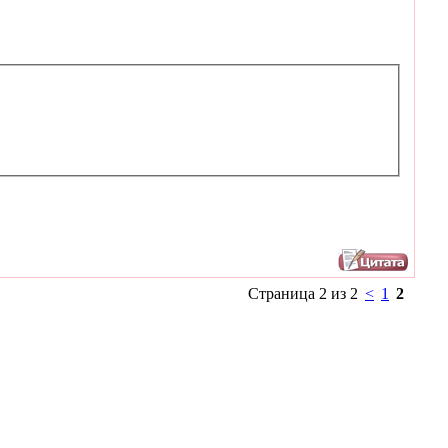
Страница 2 из 2
<
1
2