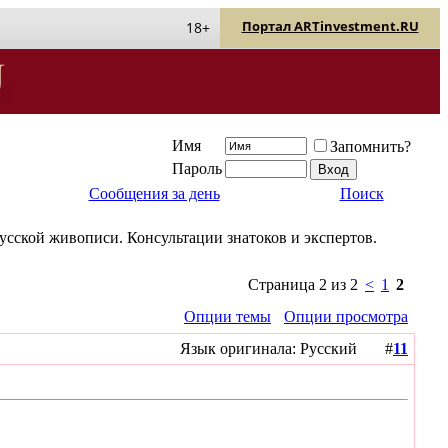
Портал ARTinvestment.RU
18+
Имя
Запомнить?
Пароль
Сообщения за день
Поиск
усской живописи. Консультации знатоков и экспертов.
Страница 2 из 2
<
1
2
Опции темы
Опции просмотра
Язык оригинала: Русский #
11