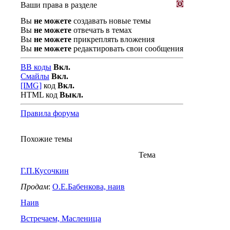
Ваши права в разделе
Вы
не можете
создавать новые темы
Вы
не можете
отвечать в темах
Вы
не можете
прикреплять вложения
Вы
не можете
редактировать свои сообщения
BB коды
Вкл.
Смайлы
Вкл.
[IMG]
код
Вкл.
HTML код
Выкл.
Правила форума
Похожие темы
Тема
Г.П.Кусочкин
Продам
:
О.Е.Бабенкова, наив
Наив
Встречаем, Масленица