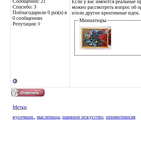
Сообщений: 21
Если у вас имеются реальные п
Спасибо: 3
можно рассмотреть вопрос об 
Поблагодарили 0 раз(а) в
и/или другие креативные идеи.
0 сообщениях
Миниатюры
Репутация:
0
Метки
кусочкин.
,
масленица
,
наивное искусство
,
примитивизм