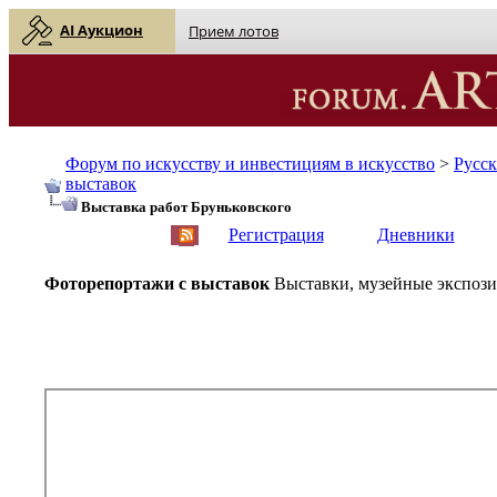
AI Аукцион
Прием лотов
Форум по искусству и инвестициям в искусство
>
Русс
выставок
Выставка работ Бруньковского
English
| Русский
Регистрация
Дневники
Фоторепортажи с выставок
Выставки, музейные экспози