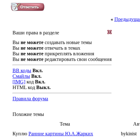
«
Предыдущая
Ваши права в разделе
Вы
не можете
создавать новые темы
Вы
не можете
отвечать в темах
Вы
не можете
прикреплять вложения
Вы
не можете
редактировать свои сообщения
BB коды
Вкл.
Смайлы
Вкл.
[IMG]
код
Вкл.
HTML код
Выкл.
Правила форума
Похожие темы
Тема
Ав
Куплю
Ранние картины Ю.А.Жарких
bykinist