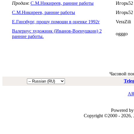
Продам
:
С.М.Никиреев, ранние работы
Игорь52
С.М.Никиреев, ранние работы
Игорь52
Е.Гинзбург, прошу помощи в оценке 1992г
VeraZili
Валериус художник (Иванов-Военушкин) 2
ogggo
ранние работы.
Часовой по
Tele
AR
Powered by 
Copyright ©2000 - 2026, J