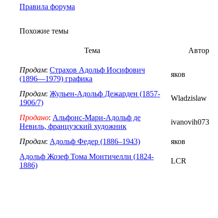
Правила форума
Похожие темы
Тема
Автор
Продам
:
Страхов Адольф Иосифович
яков
(1896—1979) графика
Продам
:
Жульен-Адольф Дежарден (1857-
Wladzislaw
1906/7)
Продано
:
Альфонс-Мари-Адольф де
ivanovih073
Невиль, французский художник
Продам
:
Адольф Федер (1886–1943)
яков
Адольф Жозеф Тома Монтичелли (1824-
LCR
1886)