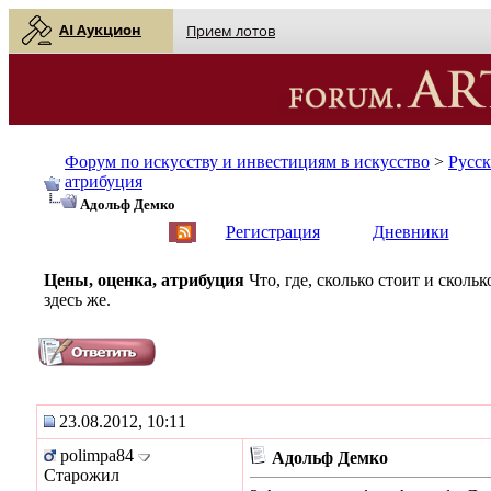
AI Аукцион
Прием лотов
Форум по искусству и инвестициям в искусство
>
Русс
атрибуция
Адольф Демко
English
| Русский
Регистрация
Дневники
Цены, оценка, атрибуция
Что, где, сколько стоит и скол
здесь же.
23.08.2012, 10:11
polimpa84
Адольф Демко
Старожил