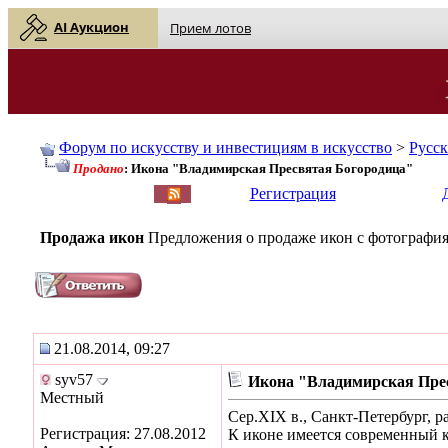
AI Аукцион
Прием лотов
Форум по искусству и инвестициям в искусство
>
Русс
Продано
: Икона "Владимирская Пресвятая Богородица"
English
| Русский
Регистрация
Продажа икон
Предложения о продаже икон с фотография
21.08.2014, 09:27
syv57
Икона "Владимирская Пре
Местный
Сер.ХIХ в., Санкт-Петербург, р
Регистрация: 27.08.2012
К иконе имеется современный ки