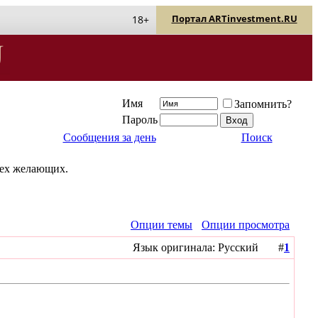
Портал ARTinvestment.RU
18+
Имя
Запомнить?
Пароль
Сообщения за день
Поиск
сех желающих.
Опции темы
Опции просмотра
Язык оригинала: Русский #
1