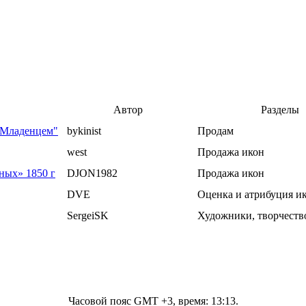
Автор
Разделы
с Младенцем"
bykinist
Продам
west
Продажа икон
ных» 1850 г
DJON1982
Продажа икон
DVE
Оценка и атрибуция и
SergeiSK
Художники, творчество
Часовой пояс GMT +3, время:
13:13
.