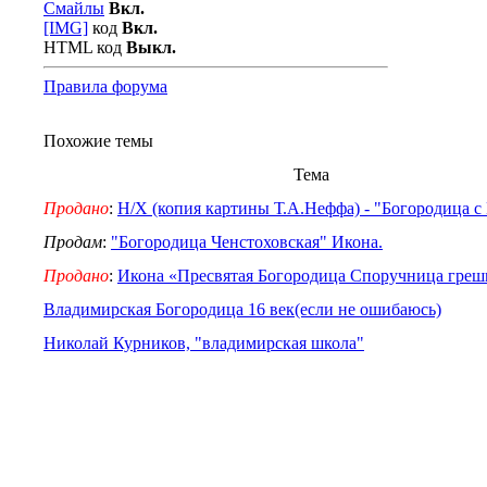
Смайлы
Вкл.
[IMG]
код
Вкл.
HTML код
Выкл.
Правила форума
Похожие темы
Тема
Продано
:
Н/Х (копия картины Т.А.Неффа) - "Богородица 
Продам
:
"Богородица Ченстоховская" Икона.
Продано
:
Икона «Пресвятая Богородица Споручница греш
Владимирская Богородица 16 век(если не ошибаюсь)
Николай Курников, "владимирская школа"