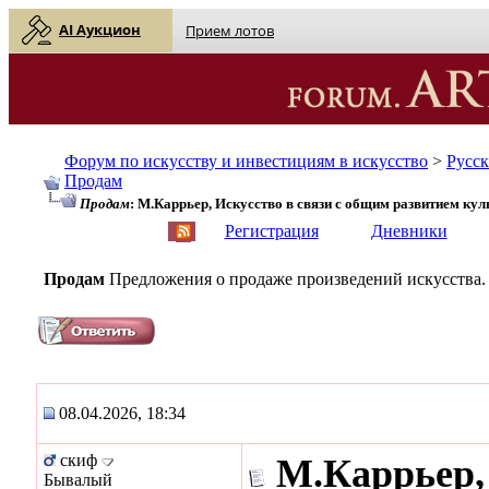
AI Аукцион
Прием лотов
Форум по искусству и инвестициям в искусство
>
Русс
Продам
Продам
: М.Каррьер, Искусство в связи с общим развитием кул
English
| Русский
Регистрация
Дневники
Продам
Предложения о продаже произведений искусства.
08.04.2026, 18:34
скиф
М.Каррьер,
Бывалый