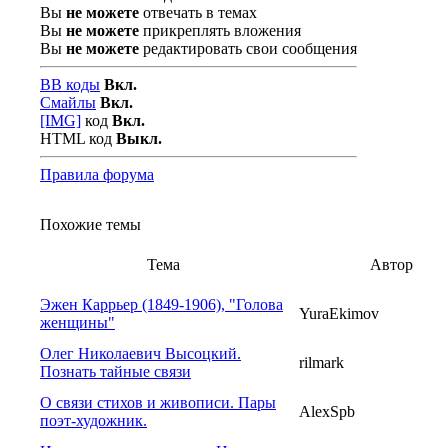
Вы
не можете
отвечать в темах
Вы
не можете
прикреплять вложения
Вы
не можете
редактировать свои сообщения
BB коды
Вкл.
Смайлы
Вкл.
[IMG]
код
Вкл.
HTML код
Выкл.
Правила форума
Похожие темы
Тема
Автор
Эжен Каррьер (1849-1906), "Голова
YuraEkimov
женщины"
Олег Николаевич Высоцкий.
rilmark
Познать тайные связи
О связи стихов и живописи. Пары
AlexSpb
поэт-художник.