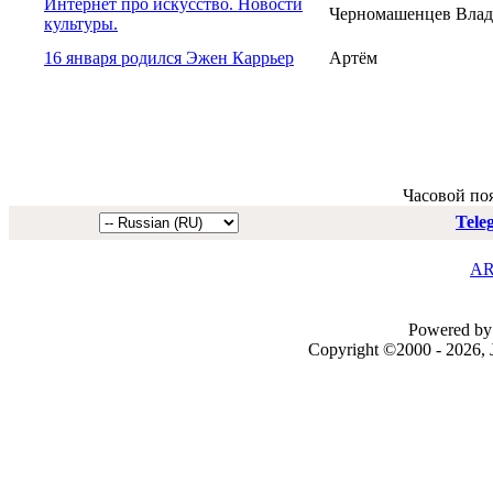
Интернет про искусство. Новости
Черномашенцев Вла
культуры.
16 января родился Эжен Каррьер
Артём
Часовой по
Tele
AR
Powered by 
Copyright ©2000 - 2026, J