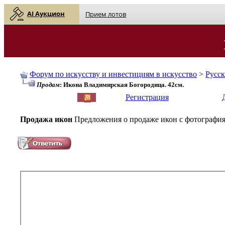
AI Аукцион
Прием лотов
Форум по искусству и инвестициям в искусство
>
Русс
Продам
: Икона Владимирская Богородица. 42см.
English
| Русский
Регистрация
Продажа икон
Предложения о продаже икон с фотография