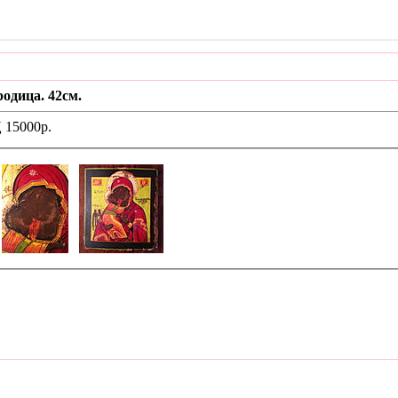
одица. 42см.
 15000р.