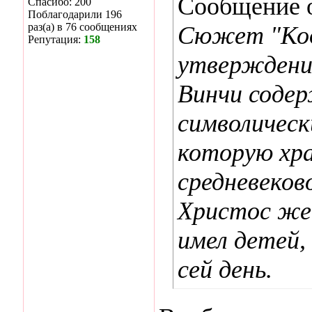
Сообщение 
Спасибо: 200
Поблагодарили 196
раз(а) в 76 сообщениях
Сюжет "Код
Репутация:
158
утверждени
Винчи соде
символическ
которую хр
средневеков
Христос же
имел детей
сей день.