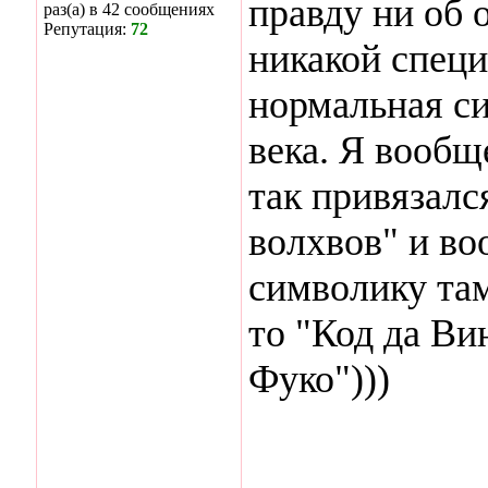
правду ни об 
раз(а) в 42 сообщениях
Репутация:
72
никакой специ
нормальная с
века. Я вооб
так привязал
волхвов" и во
символику там
то "Код да Ви
Фуко")))