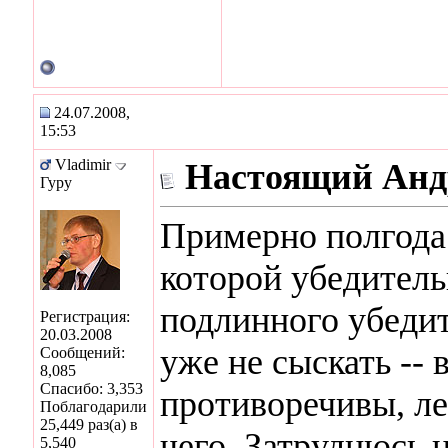
24.07.2008,
15:53
Vladimir
Настоящий Андр
Гуру
Примерно полгода 
которой убедитель
подлинного убеди
Регистрация:
20.03.2008
уже не сыскать -- 
Сообщений:
8,085
Спасибо: 3,353
противоречивы, ле
Поблагодарили
25,449 раз(а) в
чего. Затруднюсь н
5,540