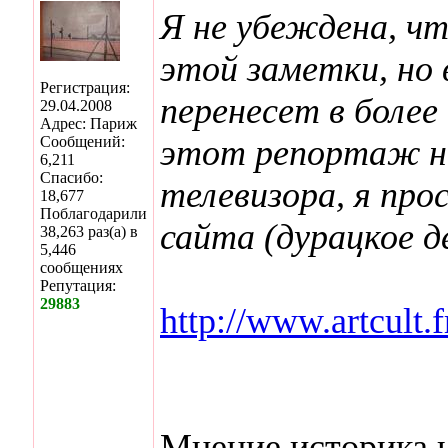
Я не убеждена, чт
этой заметки, но 
Регистрация:
перенесет в более
29.04.2008
Адрес: Париж
Сообщений:
этот репортаж не
6,211
Спасибо:
телевизора, я про
18,677
Поблагодарили
сайта (дурацкое 
38,263 раз(а) в
5,446
сообщениях
Репутация:
29883
http://www.artcult.
Мнение историка 