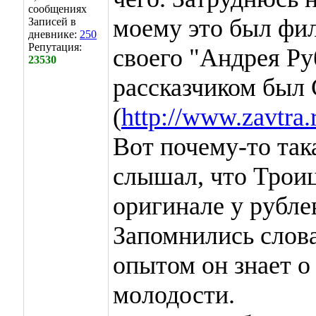
сообщениях
моему это был фил
Записей в
дневнике:
250
Репутация:
своего "Андрея Ру
23530
рассказчиком был
(
http://www.zavtra.r
Вот почему-то так
слышал, что Троиц
оригинале у рубле
Запомнились слова
опытом он знает о
молодости.