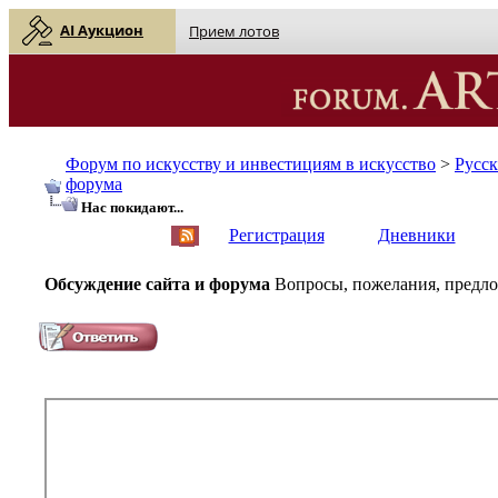
AI Аукцион
Прием лотов
Форум по искусству и инвестициям в искусство
>
Русс
форума
Нас покидают...
English
| Русский
Регистрация
Дневники
Обсуждение сайта и форума
Вопросы, пожелания, предлож