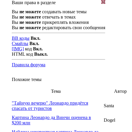
Ваши права в разделе
Вы
не можете
создавать новые темы
Вы
не можете
отвечать в темах
Вы
не можете
прикреплять вложения
Вы
не можете
редактировать свои сообщения
BB коды
Вкл.
Смайлы
Вкл.
[IMG]
код
Вкл.
HTML код
Выкл.
Правила форума
Похожие темы
Тема
Автор
"Тайную вечерю" Леонардо придётся
Santa
спасать от туристов
Картина Леонардо да Винчи оценена в
Dogel
$200 млн
Найдена неизвестная картина Леонардо да