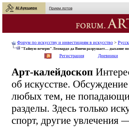
AI Аукцион
Прием лотов
Форум по искусству и инвестициям в искусство
>
Русс
"Тайную вечерю" Леонардо да Винчи разрушает… дыхание по
English
| Русский
Регистрация
Дневники
Арт-калейдоскоп
Интере
об искусстве. Обсуждение
любых тем, не попадающи
разделы. Здесь только иск
спорт, другие увлечения —