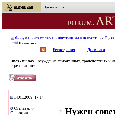
AI Аукцион
Прием лотов
Форум по искусству и инвестициям в искусство
>
Русс
Нужен совет
English
| Русский
Регистрация
Дневники
Ввоз / вывоз
Обсуждение таможенных, транспортных и ин
через границу.
14.01.2009, 17:14
Сталевар
Нужен сове
Старожил