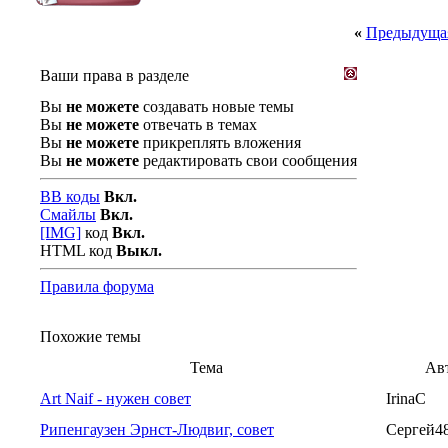
«
Предыдущая
Ваши права в разделе
Вы
не можете
создавать новые темы
Вы
не можете
отвечать в темах
Вы
не можете
прикреплять вложения
Вы
не можете
редактировать свои сообщения
BB коды
Вкл.
Смайлы
Вкл.
[IMG]
код
Вкл.
HTML код
Выкл.
Правила форума
Похожие темы
Тема
Ав
Art Naif - нужен совет
IrinaC
Рипенгаузен Эрнст-Людвиг, совет
Сергей4