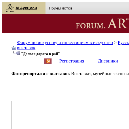
AI Аукцион
Прием лотов
Форум по искусству и инвестициям в искусство
>
Русс
выставок
"Долгая дорога в рай"
English
| Русский
Регистрация
Дневники
Фоторепортажи с выставок
Выставки, музейные экспози