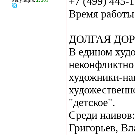
+7 (499) 445-
Репутация:
27501
Время работы 
ДОЛГАЯ ДОР
В едином худ
неконфликтно
художники-на
художественно
"детское".
Среди наивов
Григорьев, В