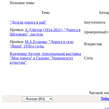
Похожие темы
Тема
Автор
"Долгая дорога в рай"
lusyvoronova
Продам
:
А.Д.Кетов (1914-2011), "Дорога в
проверенный 
Щёлоково", пастель
Продам
:
М.А.Егорова, "Дорога в село
Владислав
"Яшня" 1950-е годы.
Владимир Акулов, персональная выставка
"Моя дорога" в Галерее "Университет
Спец
культуры"
Часовой по
Tele