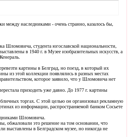
и между наследниками - очень странно, казалось бы,
ика Шломовича, студента югославской национальности,
 выставлены в 1940 г. в Музее изобразительных искусств, а
 Женераль.
евезти картины в Белград, но поезд, в который их
тины из этой коллекции появлялись в разных местах
вительством, которое заявило, что у Шломовича нет
перестала приходить уже давно. До 1977 г. картины
публичных торгах. С этой целью он организовал рекламную
артинах из информации, распространяемой банком Сосьете
едниками Шломовича.
, обжаловали это решение на том основании, что
ыли выставлены в Белградском музее, но никогда не