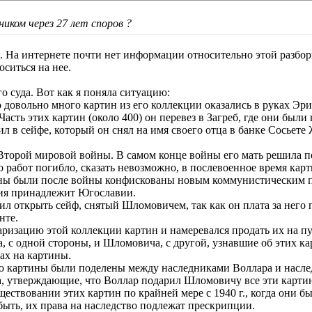
ником через 27 лет споров ?
. На интернете почти нет информации относительно этой разборк
ситься на нее.
 суда. Вот как я поняла ситуацию:
 довольно много картин из его коллекции оказались в руках Эр
Часть этих картин (около 400) он перевез в Загреб, где они были
ил в сейфе, который он снял на имя своего отца в банке Сосьете
торой мировой войны. В самом конце войны его мать решила пер
о работ погибло, сказать невозможно, в послевоенное время кар
ы были после войны конфискованы новым коммунистическим пра
ция принадлежит Югославии.
ил открыть сейф, снятый Шломовичем, так как он плата за него 
нте.
таризацию этой коллекции картин и намеревался продать их на 
 с одной стороны, и Шломовича, с другой, узнавшие об этих к
ах на картины.
ю картины были поделены между наследниками Воллара и насл
 утверждающие, что Воллар подарил Шломовичу все эти картины
ествовании этих картин по крайней мере с 1940 г., когда они б
быть, их права на наследство подлежат прескрипции.