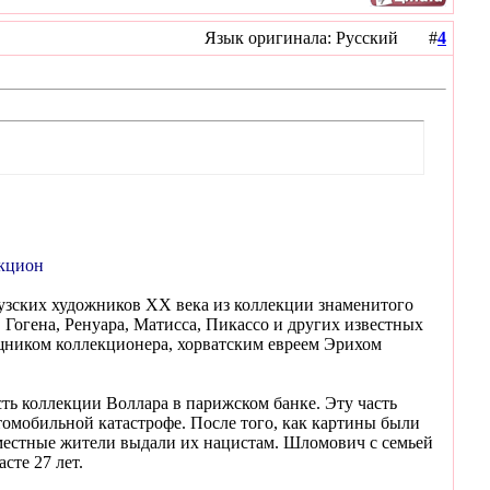
Язык оригинала: Русский #
4
укцион
узских художников XX века из коллекции знаменитого
 Гогена, Ренуара, Матисса, Пикассо и других известных
ощником коллекционера, хорватским евреем Эрихом
ть коллекции Воллара в парижском банке. Эту часть
томобильной катастрофе. После того, как картины были
 местные жители выдали их нацистам. Шломович с семьей
сте 27 лет.