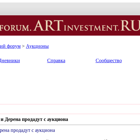
кий форум
>
Аукционы
Дневники
Справка
Сообщество
и Дерена продадут с аукциона
рена продадут с аукциона