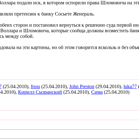
оллара подали иск, в котором оспорили права Шломовича на эти
являли претензии к банку Сосьете Женераль.
обеих сторон и постановил вернуться к решению суда первой и
оллара и Шломовича, которые сообща должны возместить банку 
сь между собой.
овала на эти картины, но об этом говорится вскользь и без объ
7
(25.04.2010),
fross
(25.04.2010),
John Preston
(29.04.2010),
luka77
04.2010),
Кирилл Сызранский
(25.04.2010),
Сима
(25.04.2010)