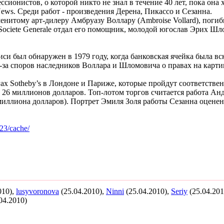
ионистов, о которой никто не знал в течение 40 лет, пока она 
ws. Среди работ - произведения Дерена, Пикассо и Сезанна.
енитому арт-дилеру Амбруазу Воллару (Ambroise Vollard), погиб
ociete Generale отдал его помощник, молодой югослав Эрих Шлом
си был обнаружен в 1979 году, когда банковская ячейка была вс
-за споров наследников Воллара и Шломовича о правах на картин
ах Sotheby’s в Лондоне и Париже, которые пройдут соответствен
 26 миллионов долларов. Топ-лотом торгов считается работа Анд
 миллиона долларов). Портрет Эмиля Золя работы Сезанна оценен
23/cache/
010),
lusyvoronova
(25.04.2010),
Ninni
(25.04.2010),
Seriy
(25.04.201
04.2010)