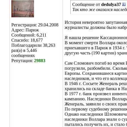
Сообщение от
dedulya37
Так кто же оказался наслед
История невероятно запутанная
Регистрация: 29.04.2008
журналисты должны было набро
Адрес: Париж
Сообщений: 6,211
Я нашла решение Кассационного
Спасибо: 18,677
В момент смерти Воллара около
Поблагодарили 38,263
приехавшего в Париж в 1934 г. 
раз(а) в 5,446
другую часть (190 картин) хран
сообщениях
Репутация:
29883
Сам Сломович погиб во время В
погрузили, разбомбили. Скольк
Европы. Сохранившиеся картин
наследников, и что его коллек
В 1946 г. Сосьете Женераль реш
хранились на складе банка в На
В 1977 г. банк произвел инвен
кампанию. Наследники Воллара,
Женераль, заявили о своих прав
По первому судебному решени
Однако наследники Шломовича,
наследники Воллара знали о сущ
пытались получить их, и стало 