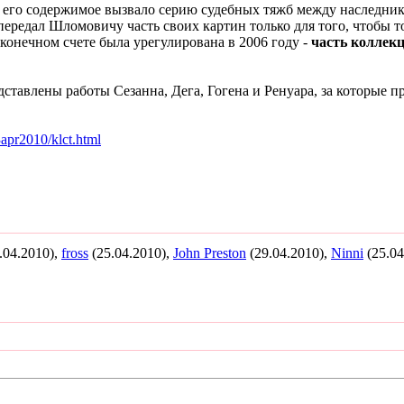
 и его содержимое вызвало серию судебных тяжб между наследн
передал Шломовичу часть своих картин только для того, чтобы то
в конечном счете была урегулирована в 2006 году -
часть коллек
дставлены работы Сезанна, Дега, Гогена и Ренуара, за которые 
apr2010/klct.html
.04.2010),
fross
(25.04.2010),
John Preston
(29.04.2010),
Ninni
(25.04