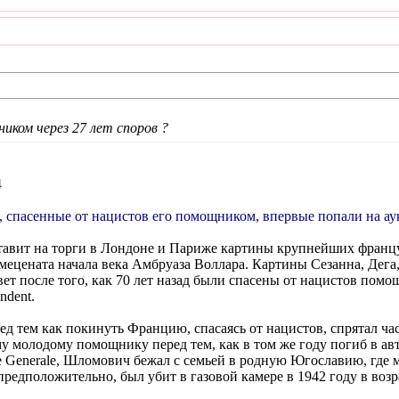
ником через 27 лет споров ?
4
, спасенные от нацистов его помощником, впервые попали на а
тавит на торги в Лондоне и Париже картины крупнейших франц
мецената начала века Амбруаза Воллара. Картины Сезанна, Дега,
ет после того, как 70 лет назад были спасены от нацистов пом
ndent.
д тем как покинуть Францию, спасаясь от нацистов, спрятал час
у молодому помощнику перед тем, как в том же году погиб в ав
te Generale, Шломович бежал с семьей в родную Югославию, где
предположительно, был убит в газовой камере в 1942 году в возра