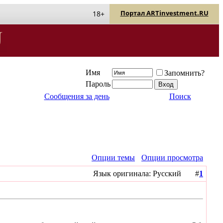
Портал ARTinvestment.RU
18+
Имя
Запомнить?
Пароль
Сообщения за день
Поиск
Опции темы
Опции просмотра
Язык оригинала: Русский #
1