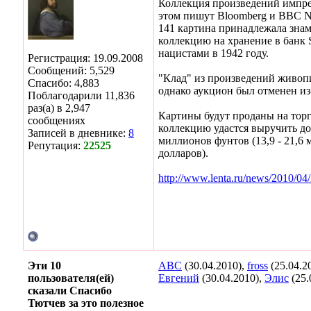
Коллекция произведений импресс
этом пишут Bloomberg и BBC Ne
141 картина принадлежала знам
коллекцию на хранение в банк S
нацистами в 1942 году.
Регистрация: 19.09.2008
Сообщений: 5,529
"Клад" из произведений живопи
Спасибо: 4,883
однако аукцион был отменен из
Поблагодарили 11,836
раз(а) в 2,947
Картины будут проданы на торг
сообщениях
коллекцию удастся выручить до
Записей в дневнике:
8
миллионов фунтов (13,9 - 21,6
Репутация:
22525
долларов).
http://www.lenta.ru/news/2010/04/
Эти 10
ABC
(30.04.2010),
fross
(25.04.2
пользователя(ей)
Евгений
(30.04.2010),
Элис
(25.
сказали Спасибо
Тютчев за это полезное