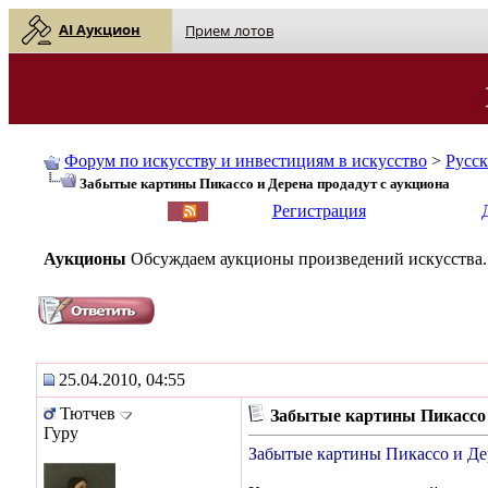
AI Аукцион
Прием лотов
Форум по искусству и инвестициям в искусство
>
Русс
Забытые картины Пикассо и Дерена продадут с аукциона
English
| Русский
Регистрация
Аукционы
Обсуждаем аукционы произведений искусства.
25.04.2010, 04:55
Тютчев
Забытые картины Пикассо 
Гуру
Забытые картины Пикассо и Де