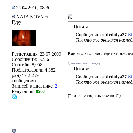
25.04.2010, 08:36
NATA NOVA
Гуру
Цитата:
Сообщение от
dedulya37
Так кто же оказался наслед
Как это кто? наследники наслед
Регистрация: 23.07.2009
Сообщений: 5,736
Добавлено через 1 минуту
Спасибо: 8,058
Цитата:
Поблагодарили 4,382
раз(а) в 2,259
Сообщение от
dedulya37
сообщениях
Так кто же оказался наслед
Записей в дневнике:
2
Репутация:
8507
("вот свезло, так свезло!")