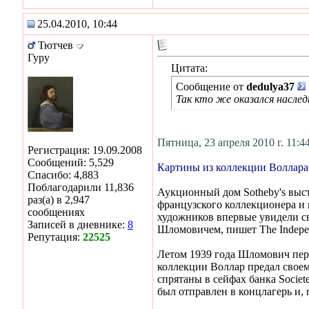
25.04.2010, 10:44
Тютчев
Гуру
Цитата:
Сообщение от
dedulya37
Так кто же оказался наслед
Пятница, 23 апреля 2010 г. 11:4
Регистрация: 19.09.2008
Сообщений: 5,529
Картины из коллекции Воллара
Спасибо: 4,883
Поблагодарили 11,836
Аукционный дом Sotheby's выс
раз(а) в 2,947
французского коллекционера и 
сообщениях
художников впервые увидели св
Записей в дневнике:
8
Шломовичем, пишет The Indepe
Репутация:
22525
Летом 1939 года Шломович пере
коллекции Воллар предал своем
спрятаны в сейфах банка Socie
был отправлен в концлагерь и, 