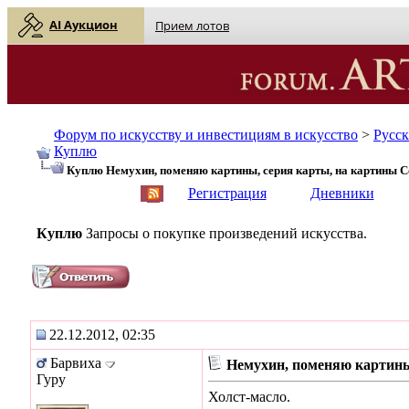
AI Аукцион
Прием лотов
Форум по искусству и инвестициям в искусство
>
Русс
Куплю
Куплю Немухин, поменяю картины, серия карты, на картины С
English
| Русский
Регистрация
Дневники
Куплю
Запросы о покупке произведений искусства.
22.12.2012, 02:35
Барвиха
Немухин, поменяю картины
Гуру
Холст-масло.