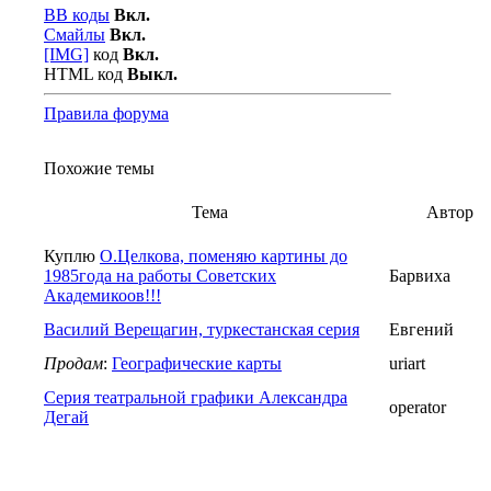
BB коды
Вкл.
Смайлы
Вкл.
[IMG]
код
Вкл.
HTML код
Выкл.
Правила форума
Похожие темы
Тема
Автор
Куплю
О.Целкова, поменяю картины до
1985года на работы Советских
Барвиха
Академикоов!!!
Василий Верещагин, туркестанская серия
Евгений
Продам
:
Географические карты
uriart
Серия театральной графики Александра
operator
Дегай