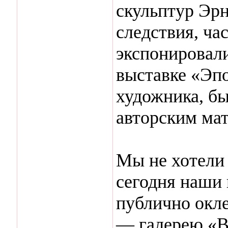
скульптур Эр
следствия, ча
экспонировали
выставке «Эпо
художника, бы
авторским ма
Мы не хотели 
сегодня наши 
публично окл
— галерею «В