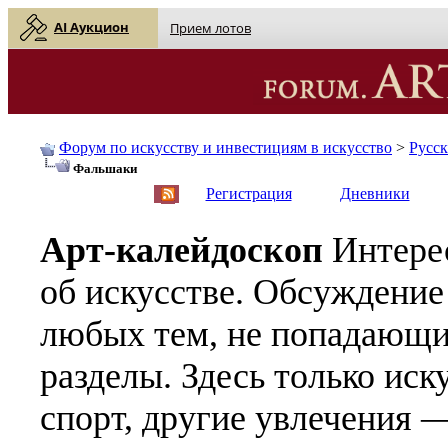
AI Аукцион
Прием лотов
Форум по искусству и инвестициям в искусство
>
Русс
Фальшаки
English
| Русский
Регистрация
Дневники
Арт-калейдоскоп
Интере
об искусстве. Обсуждение
любых тем, не попадающи
разделы. Здесь только иск
спорт, другие увлечения —