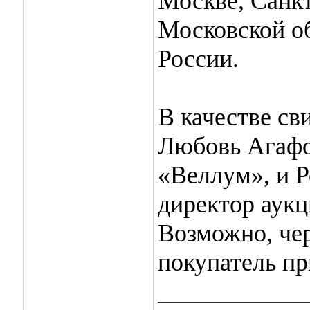
Москве, Санк
Московской об
России.
В качестве св
Любовь Агафо
«Веллум», и Р
директор аук
Возможно, че
покупатель пр
____________