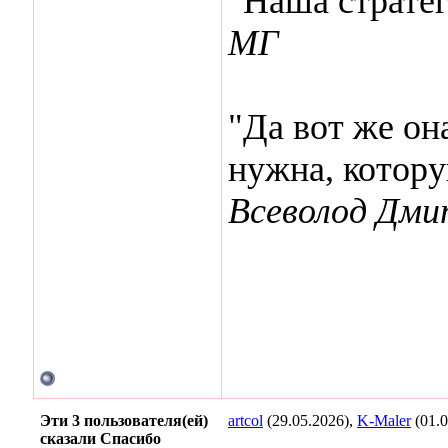
"Наша стратег
МГ
"Да вот же она
нужна, котор
Всеволод Дми
Эти 3 пользователя(ей)
artcol
(29.05.2026),
K-Maler
(01.0
сказали Спасибо