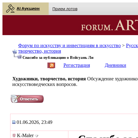
AI Аукцион
Прием лотов
Форум по искусству и инвестициям в искусство
>
Русс
творчество, история
Спасибо за публикацию о Вэйсуань Ли
English
| Русский
Регистрация
Дневники
Художники, творчество, история
Обсуждение художников
искусствоведческих вопросов.
01.06.2026, 23:49
K-Maler