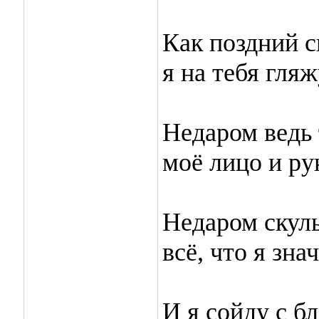
Как поздний с
я на тебя гляж
Недаром ведь
моё лицо и ру
Недаром скул
всё, что я зна
И я сойду с б