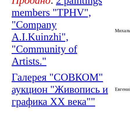
Продано
:
2 paintings
members "TPHV",
"Company
Михал
A.I.Kuinzhi",
"Community of
Artists."
Галерея "СОВКОМ"
аукцион "Живопись и
Евгени
графика ХХ века""