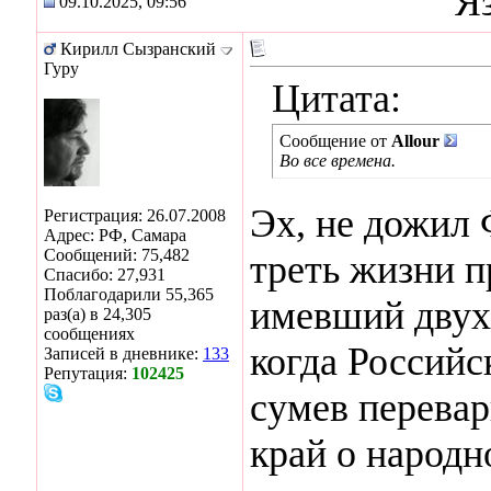
Я
09.10.2025, 09:56
Кирилл Сызранский
Гуру
Цитата:
Сообщение от
Allour
Во все времена.
Эх, не дожил 
Регистрация: 26.07.2008
Адрес: РФ, Самара
Сообщений: 75,482
треть жизни п
Спасибо: 27,931
Поблагодарили 55,365
имевший двух 
раз(а) в 24,305
сообщениях
когда Российс
Записей в дневнике:
133
Репутация:
102425
сумев перева
край о народн