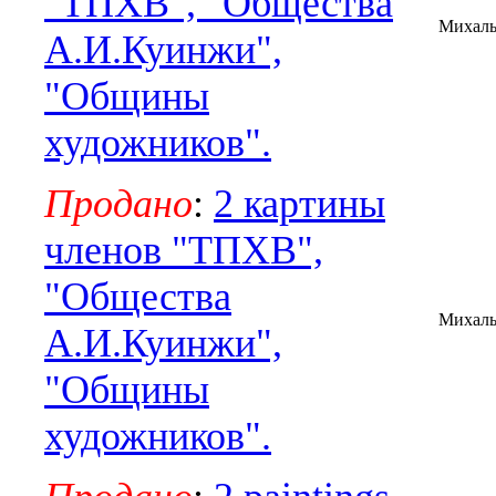
"ТПХВ", "Общества
Михал
А.И.Куинжи",
"Общины
художников".
Продано
:
2 картины
членов "ТПХВ",
"Общества
Михал
А.И.Куинжи",
"Общины
художников".