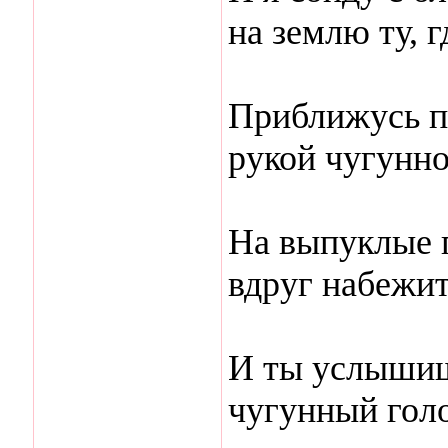
на землю ту, 
Приближусь п
рукой чугунно
На выпуклые г
вдруг набежит
И ты услышиш
чугунный голо