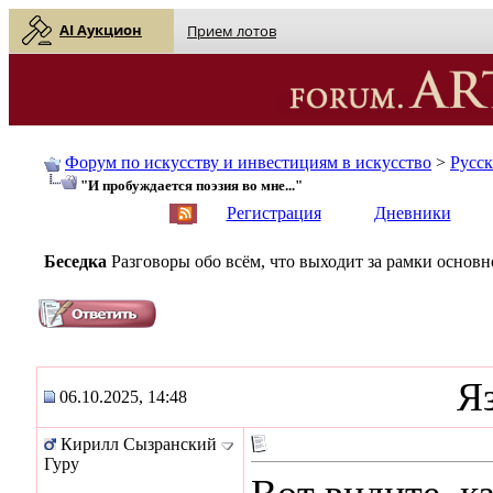
AI Аукцион
Прием лотов
Форум по искусству и инвестициям в искусство
>
Русс
"И пробуждается поэзия во мне..."
English
| Русский
Регистрация
Дневники
Беседка
Разговоры обо всём, что выходит за рамки основ
Я
06.10.2025, 14:48
Кирилл Сызранский
Гуру