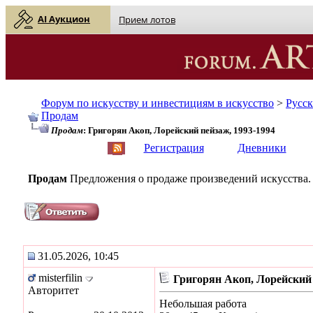
AI Аукцион
Прием лотов
Форум по искусству и инвестициям в искусство
>
Русс
Продам
Продам
: Григорян Акоп, Лорейский пейзаж, 1993-1994
English
| Русский
Регистрация
Дневники
Продам
Предложения о продаже произведений искусства.
31.05.2026, 10:45
misterfilin
Григорян Акоп, Лорейский 
Авторитет
Небольшая работа