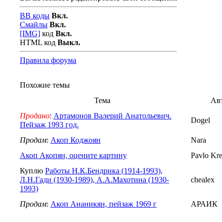
BB коды
Вкл.
Смайлы
Вкл.
[IMG]
код
Вкл.
HTML код
Выкл.
Правила форума
Похожие темы
Тема
Ав
Продано
:
Артамонов Валерий Анатольевич.
Dogel
Пейзаж 1993 год.
Продам
:
Акоп Коджоян
Nara
Акоп Акопян, оцените картину
Pavlo Kr
Куплю
Работы Н.К.Бендрика (1914-1993),
Л.Н.Гади (1930-1989), А.А.Махотина (1930-
chealex
1993)
Продам
:
Акоп Ананикян, пейзаж 1969 г
АРАИК