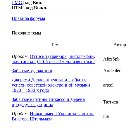
[IMG]
код
Вкл.
HTML код
Выкл.
Правила форума
Похожие темы
Тема
Автор
Продам
:
Оттиски (гравюры, литографии,
AlexSpb
акватинты...) 20-й век. Имена известные!
Забытые художники
Artdealer
Джереми Деллер представил забытые
успехи советской электронной музыки
artcol
1920—1930-х годо
Забытые картины Пикассо и Дерена
Тютчев
продадут с аукциона
Продам
:
Новые имена Украины: картина
iua
Виктора Штельмаха