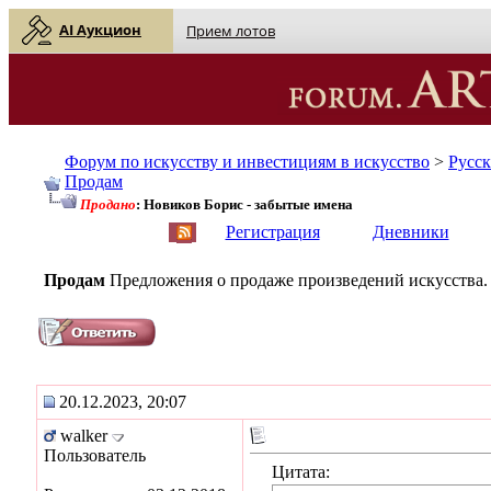
AI Аукцион
Прием лотов
Форум по искусству и инвестициям в искусство
>
Русс
Продам
Продано
: Новиков Борис - забытые имена
English
| Русский
Регистрация
Дневники
Продам
Предложения о продаже произведений искусства.
20.12.2023, 20:07
walker
Пользователь
Цитата: