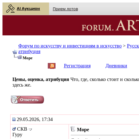
AI Аукцион
Прием лотов
Форум по искусству и инвестициям в искусство
>
Русс
атрибуция
Море
English
| Русский
Регистрация
Дневники
Цены, оценка, атрибуция
Что, где, сколько стоит и скол
здесь же.
29.05.2026, 17:34
СКВ
Море
Гуру