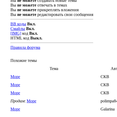
Вы
не можете
создавать новые темы
Вы
не можете
отвечать в темах
Вы
не можете
прикреплять вложения
Вы
не можете
редактировать свои сообщения
BB коды
Вкл.
Смайлы
Вкл.
[IMG]
код
Вкл.
HTML код
Выкл.
Правила форума
Похожие темы
Тема
Ав
Море
СКВ
Море
СКВ
Море
СКВ
Продам
:
Море
polimpa8
Море
Galarina