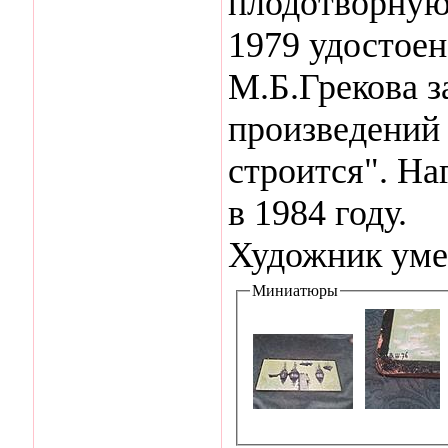
плодотворную 
1979 удостое
М.Б.Грекова з
произведений
строится". На
в 1984 году.
Художник умер
Миниатюры