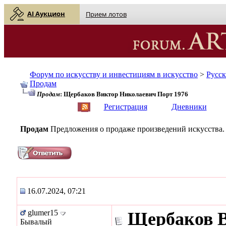
AI Аукцион
Прием лотов
Форум по искусству и инвестициям в искусство
>
Русс
Продам
Продам
: Щербаков Виктор Николаевич Порт 1976
English
| Русский
Регистрация
Дневники
Продам
Предложения о продаже произведений искусства.
16.07.2024, 07:21
glumer15
Щербаков В
Бывалый