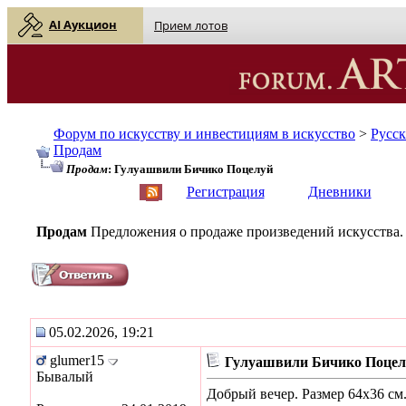
AI Аукцион
Прием лотов
Форум по искусству и инвестициям в искусство
>
Русс
Продам
Продам
: Гулуашвили Бичико Поцелуй
English
| Русский
Регистрация
Дневники
Продам
Предложения о продаже произведений искусства.
05.02.2026, 19:21
glumer15
Гулуашвили Бичико Поцел
Бывалый
Добрый вечер. Размер 64х36 см