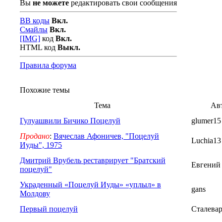
Вы
не можете
редактировать свои сообщения
BB коды
Вкл.
Смайлы
Вкл.
[IMG]
код
Вкл.
HTML код
Выкл.
Правила форума
Похожие темы
Тема
Ав
Гулуашвили Бичико Поцелуй
glumer15
Продано
:
Вячеслав Афоничев, "Поцелуй
Luchia13
Иуды", 1975
Дмитрий Врубель реставрирует "Братский
Евгений
поцелуй"
Украденный «Поцелуй Иуды» «уплыл» в
gans
Молдову
Первый поцелуй
Сталева