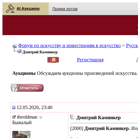
AI Аукцион
Прием лотов
Форум по искусству и инвестициям в искусство
>
Русс
Дмитрий Каминкер
English
| Русский
Регистрация
Аукционы
Обсуждаем аукционы произведений искусства.
12.05.2026, 23:40
theoldman
Дмитрий Каминкер
Бывалый
[2000]
Дмитрий Каминкер.
Ион