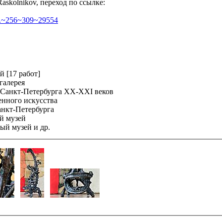
askolnikov, переход по ссылке:
bi...~256~309~29554
 [17 работ]
галерея
 Санкт-Петербурга XX-XXI веков
енного искусства
анкт-Петербурга
й музей
ый музей и др.