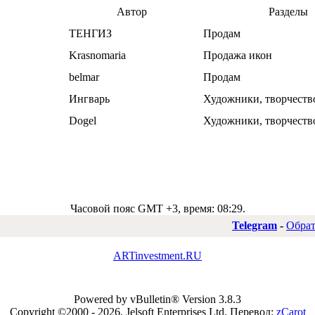
Автор
Разделы
ТЕНГИЗ
Продам
Krasnomaria
Продажа икон
belmar
Продам
Ингварь
Художники, творчество
Dogel
Художники, творчество
Часовой пояс GMT +3, время:
08:29
.
Telegram
-
Обрат
ARTinvestment.RU
Powered by vBulletin® Version 3.8.3
Copyright ©2000 - 2026, Jelsoft Enterprises Ltd.
Перевод:
zCarot