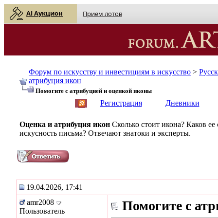
AI Аукцион
Прием лотов
Форум по искусству и инвестициям в искусство
>
Русс
атрибуция икон
Помогите с атрибуцией и оценкой иконы
English
| Русский
Регистрация
Дневники
Оценка и атрибуция икон
Сколько стоит икона? Каков ее
искусность письма? Отвечают знатоки и эксперты.
19.04.2026, 17:41
amr2008
Помогите с атр
Пользователь