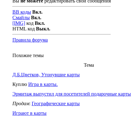
Вы
не можете
редактировать свои сообщения
BB коды
Вкл.
Смайлы
Вкл.
[IMG]
код
Вкл.
HTML код
Выкл.
Правила форума
Похожие темы
Тема
Д.Б.Цветков, Утонувшие карты
Куплю
Игра в карты.
Эрмитаж выпустил для посетителей подарочные карты
Продам
:
Географические карты
Играют в карты