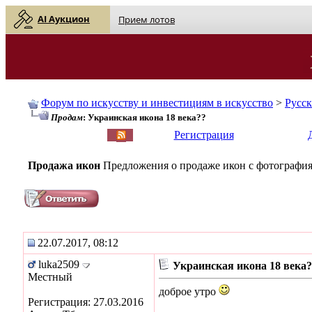
AI Аукцион
Прием лотов
Форум по искусству и инвестициям в искусство
>
Русс
Продам
: Украинская икона 18 века??
English
| Русский
Регистрация
Продажа икон
Предложения о продаже икон с фотография
22.07.2017, 08:12
luka2509
Украинская икона 18 века?
Местный
доброе утро
Регистрация: 27.03.2016