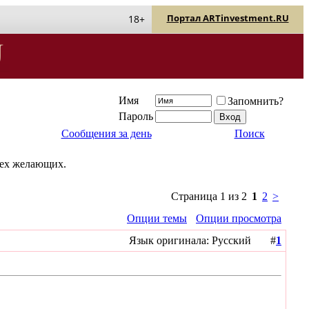
Портал ARTinvestment.RU
18+
Имя
Запомнить?
Пароль
Сообщения за день
Поиск
сех желающих.
Страница 1 из 2
1
2
>
Опции темы
Опции просмотра
Язык оригинала: Русский #
1