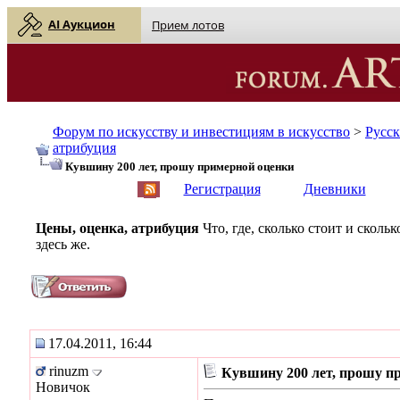
AI Аукцион
Прием лотов
Форум по искусству и инвестициям в искусство
>
Русс
атрибуция
Кувшину 200 лет, прошу примерной оценки
English
| Русский
Регистрация
Дневники
Цены, оценка, атрибуция
Что, где, сколько стоит и скол
здесь же.
17.04.2011, 16:44
rinuzm
Кувшину 200 лет, прошу п
Новичок