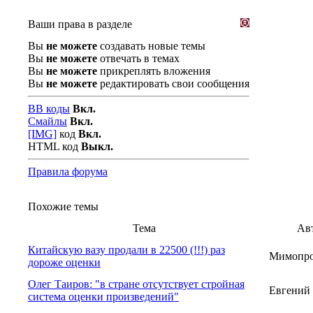
Ваши права в разделе
Вы
не можете
создавать новые темы
Вы
не можете
отвечать в темах
Вы
не можете
прикреплять вложения
Вы
не можете
редактировать свои сообщения
BB коды
Вкл.
Смайлы
Вкл.
[IMG]
код
Вкл.
HTML код
Выкл.
Правила форума
Похожие темы
Тема
Ав
Китайскую вазу продали в 22500 (!!!) раз
Мимопро
дороже оценки
Олег Таиров: "в стране отсутствует стройная
Евгений
система оценки произведений"