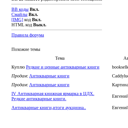
BB коды
Вкл.
Смайлы
Вкл.
[IMG]
код
Вкл.
HTML код
Выкл.
Правила форума
Похожие темы
Тема
А
Куплю
Редкие и ценные антикварные книги
booksell
Продам
:
Антикварные книги
Caddylu
Продам
:
Антикварные книги
Картин
IV Антикварная книжная ярмарка в ЦДХ.
Евгени
Редкие антикварные книги.
Антикварные книги,итоги аукциона..
Евгени