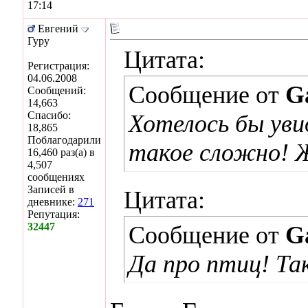
17:14
Евгений
Гуру
Цитата:
Регистрация:
04.06.2008
Сообщение от
G
Сообщений:
14,663
Спасибо:
Хотелось бы уви
18,865
Поблагодарили
такое сложно! Ж
16,460 раз(а) в
4,507
сообщениях
Записей в
Цитата:
дневнике:
271
Репутация:
32447
Сообщение от
G
Да про птиц! Та