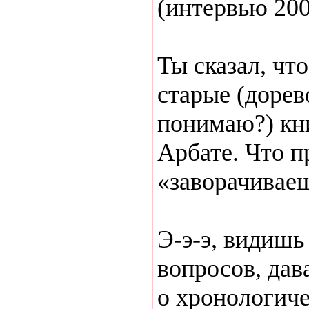
(интервью 200
Ты сказал, чт
старые (доре
понимаю?) кн
Арбате. Что п
«заворачиваеш
Э-э-э, видишь
вопросов, дав
о хронологич