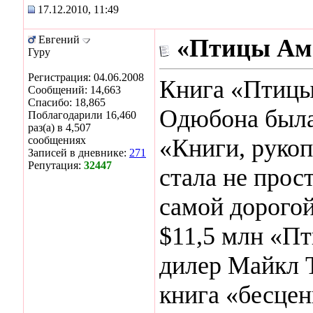
17.12.2010, 11:49
Евгений
«Птицы Аме
Гуру
Регистрация: 04.06.2008
Книга «Птиц
Сообщений: 14,663
Спасибо: 18,865
Одюбона была 
Поблагодарили 16,460
раз(а) в 4,507
сообщениях
«Книги, рукоп
Записей в дневнике:
271
Репутация:
32447
стала не прос
самой дорогой
$11,5 млн «П
дилер Майкл Т
книга «бесцен