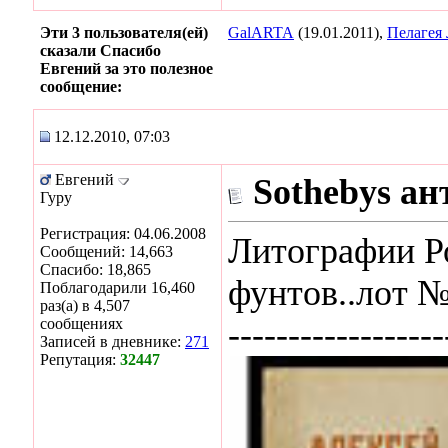
Эти 3 пользователя(ей)
GalARTA
(19.01.2011),
Пелагея
сказали Спасибо
Евгений за это полезное
сообщение:
12.12.2010, 07:03
Евгений
Sothebys а
Гуру
Регистрация: 04.06.2008
Литографии Р
Сообщений: 14,663
Спасибо: 18,865
фунтов..лот №
Поблагодарили 16,460
раз(а) в 4,507
сообщениях
------------------
Записей в дневнике:
271
Репутация:
32447