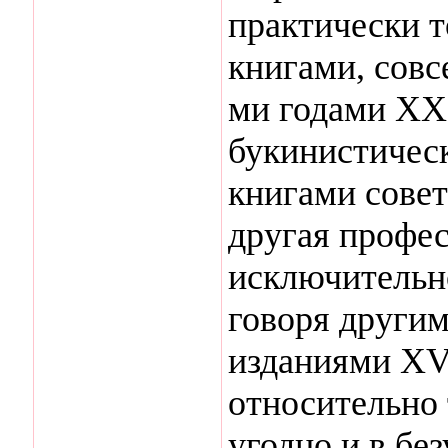
практически 
книгами, сов
ми годами ХХ 
букинистичес
книгами совет
другая профе
исключительн
говоря други
изданиями XV
относительно 
угодно и в бе