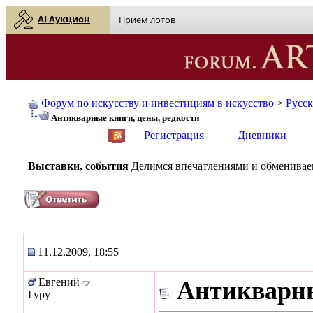
AI Аукцион
Прием лотов
Форум по искусству и инвестициям в искусство
>
Русс
Антикварные книги, цены, редкости
English
| Русский
Регистрация
Дневники
Выставки, события
Делимся впечатлениями и обмениваем
11.12.2009, 18:55
Евгений
Антикварны
Гуру