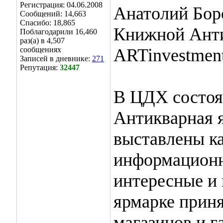
Регистрация: 04.06.2008
Анатолий Бор
Сообщений: 14,663
Спасибо: 18,865
Книжной Анти
Поблагодарили 16,460
раз(а) в 4,507
сообщениях
ARTinvestment
Записей в дневнике:
271
Репутация:
32447
В ЦДХ состоя
Антикварная я
выставлены ка
информационн
интересные и 
ярмарке прин
магазинов и г