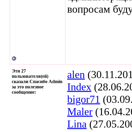
вопросам буду
Эти 27
alen
(30.11.20
пользователя(ей)
сказали Спасибо Admin
Index
(28.06.2
за это полезное
сообщение:
bigor71
(03.09
Maler
(16.04.2
Lina
(27.05.20