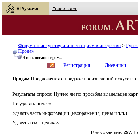
AI Аукцион
Прием лотов
Форум по искусству и инвестициям в искусство
>
Русс
Продам
Что написано пером...
English
| Русский
Регистрация
Дневники
Продам
Предложения о продаже произведений искусства.
Результаты опроса
: Нужно ли по просьбам владельцев кар
Не удалять ничего
Удалять часть информации (изображения, цены и т.п.)
Удалять темы целиком
Голосовавшие:
297
. В