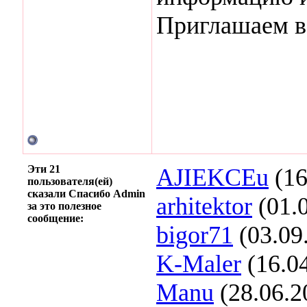
Приглашаем вс
Эти 21
AJIEKCEu
(16
пользователя(ей)
сказали Спасибо Admin
arhitektor
(01.
за это полезное
сообщение:
bigor71
(03.09
K-Maler
(16.0
Manu
(28.06.2