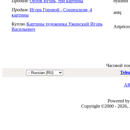
Продам
:
Орлов Игорь, три картины
bykinist
Продам
:
Игорь Горовой - Соцреализм, 4
antq
картины
Куплю
Картины художника Ужинский Игорь
Artprice
Васильевич
Часовой по
Tele
AR
Powered by 
Copyright ©2000 - 2026, J