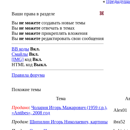
«
Предыдущая
Ваши права в разделе
Вы
не можете
создавать новые темы
Вы
не можете
отвечать в темах
Вы
не можете
прикреплять вложения
Вы
не можете
редактировать свои сообщения
BB коды
Вкл.
Смайлы
Вкл.
[IMG]
код
Вкл.
HTML код
Выкл.
Правила форума
Похожие темы
Тема
Ав
Продано
:
Чолария Игорь Мажарович (1959 г.р.),
Alex01
«Antibes», 2008 год
Продам
:
Шипилин Игорь Николаевич, картины
ibra52