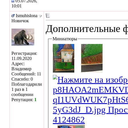
05.07.2026,
10:01
Ismuhislona
Новичок
Дополнительные 
Миниатюры
Регистрация:
11.09.2020
Адрес:
Владимир
Сообщений: 11
Спасибо: 0
Поблагодарили
1 раз в 1
сообщении
Репутация:
1