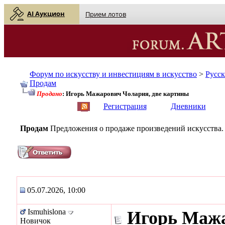
AI Аукцион
Прием лотов
Форум по искусству и инвестициям в искусство
>
Русс
Продам
Продано
: Игорь Мажарович Чолария, две картины
English
| Русский
Регистрация
Дневники
Продам
Предложения о продаже произведений искусства.
05.07.2026, 10:00
Ismuhislona
Игорь Мажа
Новичок