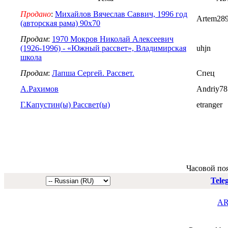
Продано
:
Михайлов Вячеслав Саввич, 1996 год
Artem28
(авторская рама) 90х70
Продам
:
1970 Мокров Николай Алексеевич
(1926-1996) - «Южный рассвет», Владимирская
uhjn
школа
Продам
:
Лапша Сергей. Рассвет.
Спец
А.Рахимов
Andriy78
Г.Капустин(ы) Рассвет(ы)
etranger
Часовой по
Tele
AR