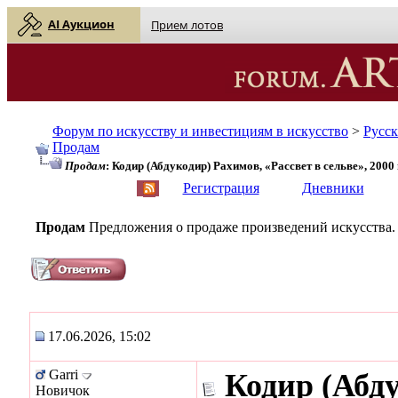
AI Аукцион
Прием лотов
Форум по искусству и инвестициям в искусство
>
Русс
Продам
Продам
: Кодир (Абдукодир) Рахимов, «Рассвет в сельве», 2000
English
| Русский
Регистрация
Дневники
Продам
Предложения о продаже произведений искусства.
17.06.2026, 15:02
Garri
Кодир (Абду
Новичок