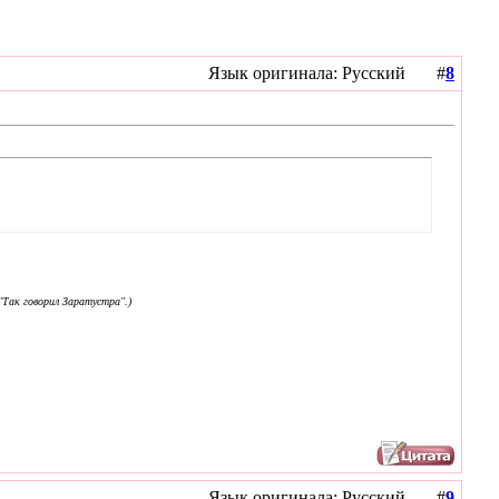
Язык оригинала: Русский #
8
Так говорил Заратустра".)
Язык оригинала: Русский #
9