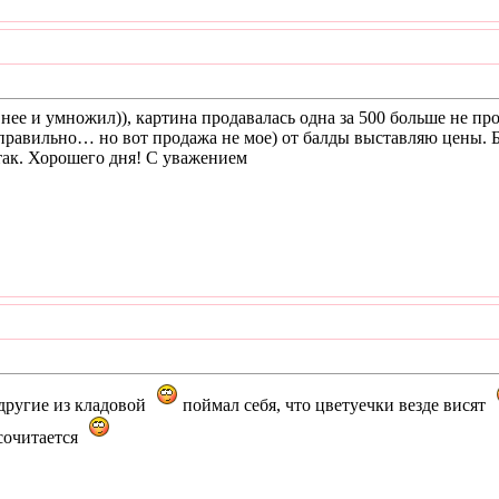
 нее и умножил)), картина продавалась одна за 500 больше не п
 правильно… но вот продажа не мое) от балды выставляю цены.
 так. Хорошего дня! С уважением
к другие из кладовой
поймал себя, что цветуечки везде висят
сочитается