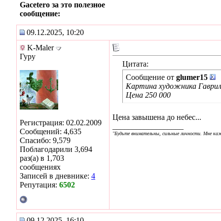
Gacetero за это полезное
сообщение:
09.12.2025, 10:20
K-Maler
Гуру
Цитата:
Сообщение от
glumer15
Картина художника Гаврил
Цена 250 000
Цена завышена до небес...
Регистрация: 02.02.2009
__________________
Сообщений: 4,635
"Будьте внимательны, сильные личности. Мне каж
Спасибо: 9,579
Поблагодарили 3,694
раз(а) в 1,703
сообщениях
Записей в дневнике:
4
Репутация:
6502
09.12.2025, 16:10