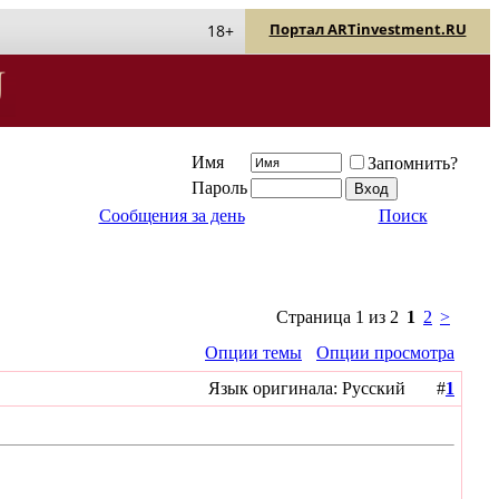
Портал ARTinvestment.RU
18+
Имя
Запомнить?
Пароль
Сообщения за день
Поиск
Страница 1 из 2
1
2
>
Опции темы
Опции просмотра
Язык оригинала: Русский #
1