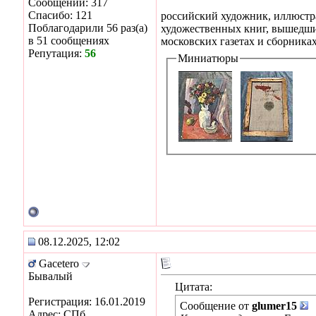
Сообщений: 317
Спасибо: 121
российский художник, иллюстра
Поблагодарили 56 раз(а)
художественных книг, вышедших
в 51 сообщениях
московских газетах и сборника
Репутация:
56
Миниатюры
08.12.2025, 12:02
Gacetero
Бывалый
Цитата:
Регистрация: 16.01.2019
Сообщение от
glumer15
Адрес: СПб