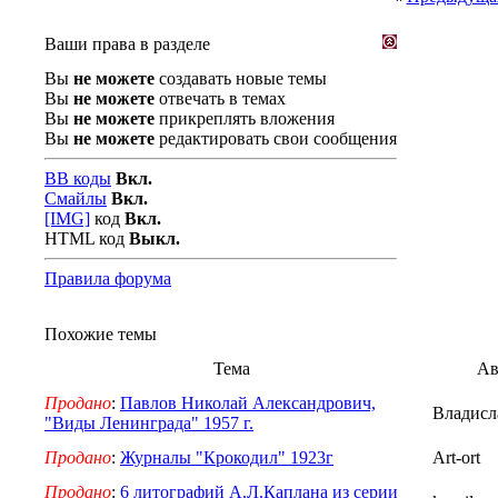
Ваши права в разделе
Вы
не можете
создавать новые темы
Вы
не можете
отвечать в темах
Вы
не можете
прикреплять вложения
Вы
не можете
редактировать свои сообщения
BB коды
Вкл.
Смайлы
Вкл.
[IMG]
код
Вкл.
HTML код
Выкл.
Правила форума
Похожие темы
Тема
Ав
Продано
:
Павлов Николай Александрович,
Владисл
"Виды Ленинграда" 1957 г.
Продано
:
Журналы "Крокодил" 1923г
Art-ort
Продано
:
6 литографий А.Л.Каплана из серии