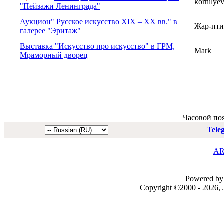
kornilye
"Пейзажи Ленинграда"
Аукцион" Русское искусство XIX – XX вв." в
Жар-пти
галерее "Эритаж"
Выставка "Искусство про искусство" в ГРМ,
Mark
Мраморный дворец
Часовой по
Tele
AR
Powered by 
Copyright ©2000 - 2026, J