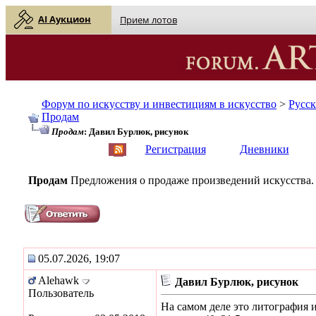
AI Аукцион
Прием лотов
Форум по искусству и инвестициям в искусство
>
Русс
Продам
Продам
: Давил Бурлюк, рисунок
English
| Русский
Регистрация
Дневники
Продам
Предложения о продаже произведений искусства.
05.07.2026, 19:07
Alehawk
Давил Бурлюк, рисунок
Пользователь
На самом деле это литография и