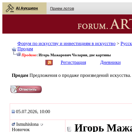
AI Аукцион
Прием лотов
Форум по искусству и инвестициям в искусство
>
Русс
Продам
Продано
: Игорь Мажарович Чолария, две картины
English
| Русский
Регистрация
Дневники
Продам
Предложения о продаже произведений искусства.
05.07.2026, 10:00
Ismuhislona
Игорь Мажа
Новичок