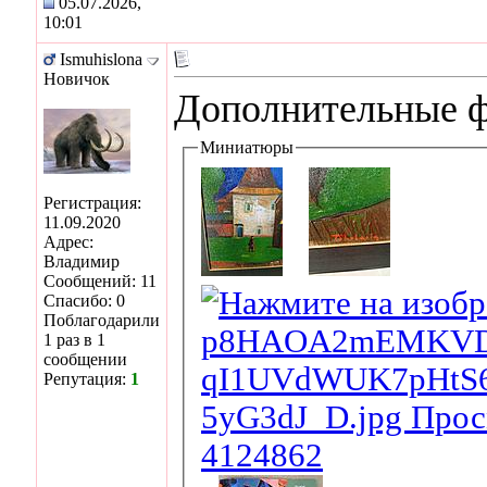
05.07.2026,
10:01
Ismuhislona
Новичок
Дополнительные 
Миниатюры
Регистрация:
11.09.2020
Адрес:
Владимир
Сообщений: 11
Спасибо: 0
Поблагодарили
1 раз в 1
сообщении
Репутация:
1