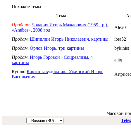
Похожие темы
Тема
Ав
Продано
:
Чолария Игорь Мажарович (1959 г.р.),
Alex01
«Antibes», 2008 год
Продам
:
Шипилин Игорь Николаевич, картины
ibra52
Продам
:
Орлов Игорь, три картины
bykinist
Продам
:
Игорь Горовой - Соцреализм, 4
antq
картины
Куплю
Картины художника Ужинский Игорь
Artprice
Васильевич
Часовой по
Tele