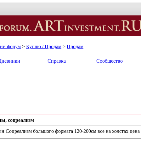
кий форум
>
Куплю / Продам
>
Продам
Дневники
Справка
Сообщество
ны, соцреализм
н Соцреализм большого формата 120-200см все на холстах цена 