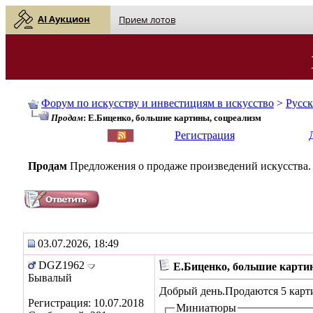
AI Аукцион
Прием лотов
Форум по искусству и инвестициям в искусство
>
Русс
Продам
: Е.Биценко, большие картины, соцреализм
English
| Русский
Регистрация
Продам
Предложения о продаже произведений искусства.
03.07.2026, 18:49
DGZ1962
Е.Биценко, большие карти
Бывалый
Добрый день.Продаются 5 карти
Регистрация: 10.07.2018
Миниатюры