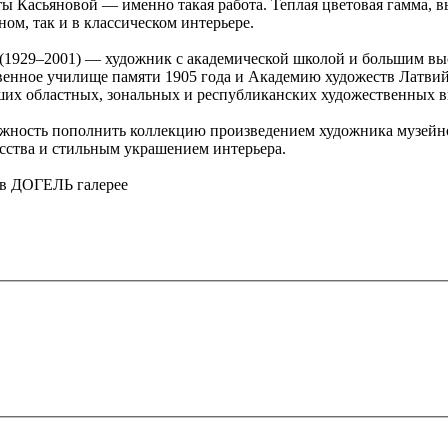
 Касьяновой — именно такая работа. Теплая цветовая гамма, в
ом, так и в классическом интерьере.
(1929–2001) — художник с академической школой и большим в
венное училище памяти 1905 года и Академию художеств Латвий
их областных, зональных и республиканских художественных в
ожность пополнить коллекцию произведением художника музейно
сства и стильным украшением интерьера.
 в ДОГЕЛЬ галерее