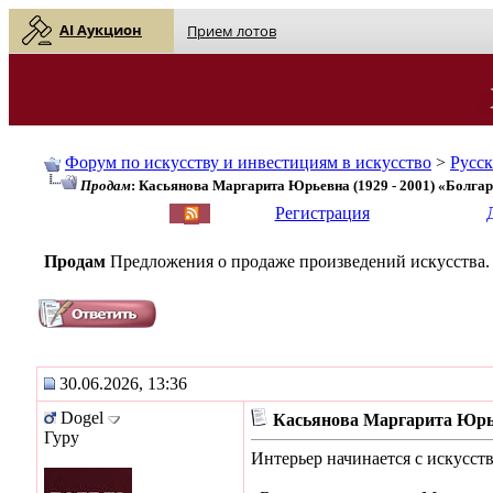
AI Аукцион
Прием лотов
Форум по искусству и инвестициям в искусство
>
Русс
Продам
: Касьянова Маргарита Юрьевна (1929 - 2001) «Болга
English
| Русский
Регистрация
Продам
Предложения о продаже произведений искусства.
30.06.2026, 13:36
Dogel
Касьянова Маргарита Юрье
Гуру
Интерьер начинается с искусств