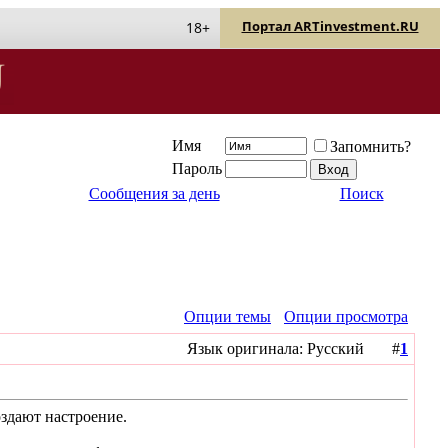
Портал ARTinvestment.RU
18+
Имя
Запомнить?
Пароль
Сообщения за день
Поиск
Опции темы
Опции просмотра
Язык оригинала: Русский #
1
оздают настроение.