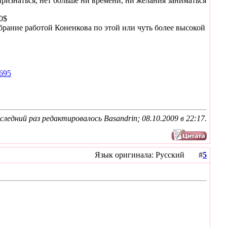
 признаться, нет больше ни времени, ни желания заниматься
0$
рание работой Коненкова по этой или чуть более высокой
6695
следний раз редактировалось Basandrin; 08.10.2009 в
22:17
.
Язык оригинала: Русский #
5