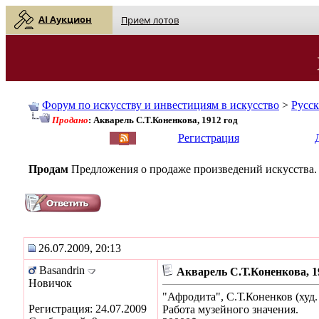
AI Аукцион
Прием лотов
Форум по искусству и инвестициям в искусство
>
Русс
Продано
: Акварель С.Т.Коненкова, 1912 год
English
| Русский
Регистрация
Продам
Предложения о продаже произведений искусства.
26.07.2009, 20:13
Basandrin
Акварель С.Т.Коненкова, 1
Новичок
"Афродита", С.Т.Коненков (худ.
Регистрация: 24.07.2009
Работа музейного значения.