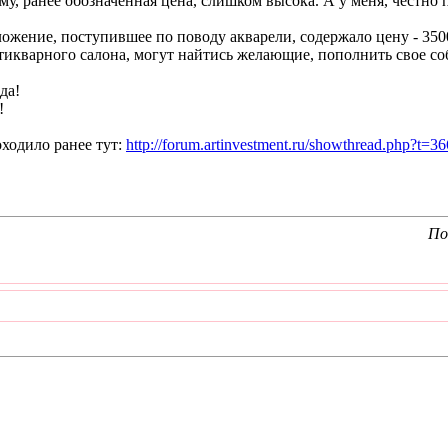
ему, ранее обозначенная цена, слишком высока. А у меня, честно
ложение, поступившее по поводу акварели, содержало цену - 350
икварного салона, могут найтись желающие, пополнить свое соб
да!
!
ходило ранее тут:
http://forum.artinvestment.ru/showthread.php?t=3
По