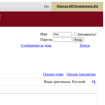
Портал ARTinvestment.RU
18+
Имя
Запомнить?
Пароль
Сообщения за день
Поиск
Опции темы
Опции просмотра
Язык оригинала: Русский #
1