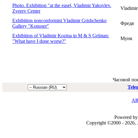
Photo. Exhibition "at the easel, Vladimir Yakovlev.
Vladimir
Zverev Center
Exhibition nonconformist Vladimir Grishchenko
Фредя
Gallery "Konoser"
Exhibition of Vladimir Kozina in M & S Gelman:
Мунк
"What have I done worse?"
Часовой по
Tele
AR
Powered by 
Copyright ©2000 - 2026, J