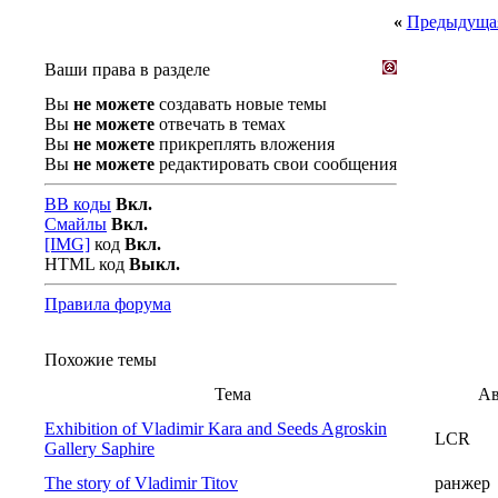
«
Предыдущая
Ваши права в разделе
Вы
не можете
создавать новые темы
Вы
не можете
отвечать в темах
Вы
не можете
прикреплять вложения
Вы
не можете
редактировать свои сообщения
BB коды
Вкл.
Смайлы
Вкл.
[IMG]
код
Вкл.
HTML код
Выкл.
Правила форума
Похожие темы
Тема
Ав
Exhibition of Vladimir Kara and Seeds Agroskin
LCR
Gallery Saphire
The story of Vladimir Titov
ранжер