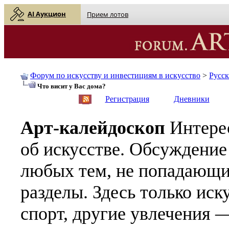
AI Аукцион
Прием лотов
Форум по искусству и инвестициям в искусство
>
Русс
Что висит у Вас дома?
English
| Русский
Регистрация
Дневники
Арт-калейдоскоп
Интере
об искусстве. Обсуждение
любых тем, не попадающи
разделы. Здесь только иск
спорт, другие увлечения —