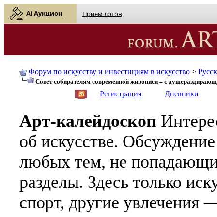
AI Аукцион
Прием лотов
Форум по искусству и инвестициям в искусство
>
Русс
Совет собирателям современной живописи – с душераздирающи
English
| Русский
Регистрация
Дневники
Арт-калейдоскоп
Интере
об искусстве. Обсуждение
любых тем, не попадающи
разделы. Здесь только иск
спорт, другие увлечения —