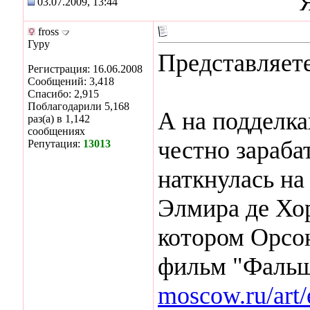
03.07.2009, 13:44
fross
Гуру
Представляете
Регистрация: 16.06.2008
Сообщений: 3,418
Спасибо: 2,915
Поблагодарили 5,168
А на подделка
раз(а) в 1,142
сообщениях
честно зараба
Репутация:
13013
наткнулась на
Элмира де Хо
котором Орсо
фильм "Фаль
moscow.ru/art