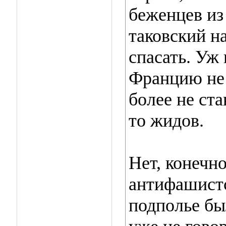
беженцев из
таковский н
спасать. Уж
Францию не 
более не ста
то жидов.
Нет, конечн
антифашистс
подполье был