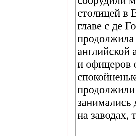
соорудили м
столицей в 
главе с де Г
продолжила 
английской 
и офице­ров
спокойненько
продолжили 
занимались д
на заводах, т