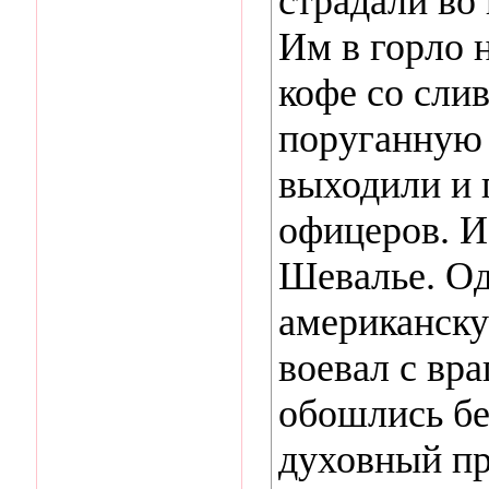
страдали во
Им в горло н
кофе со слив
поруганную 
выходили и 
офицеров. И
Шевалье. Од
американску
воевал с вра
обошлись бе
духовный про