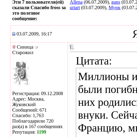
Эти 7 пользователя(ей)
Allena
(06.07.2009),
gans
(03.07.
сказали Спасибо fross за
uriart
(03.07.2009),
Мунк
(03.07.
это полезное
сообщение:
03.07.2009, 16:17
Синица
Старожил
Цитата:
Миллионы и
были погибн
Регистрация: 09.12.2008
них родилис
Адрес: Москва,
Жуковский
Сообщений: 671
внуки. Сейча
Спасибо: 1,763
Поблагодарили 720
Францию, мы
раз(а) в 167 сообщениях
Репутация:
1199