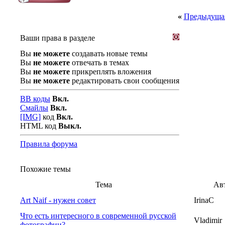
«
Предыдущая
Ваши права в разделе
Вы
не можете
создавать новые темы
Вы
не можете
отвечать в темах
Вы
не можете
прикреплять вложения
Вы
не можете
редактировать свои сообщения
BB коды
Вкл.
Смайлы
Вкл.
[IMG]
код
Вкл.
HTML код
Выкл.
Правила форума
Похожие темы
Тема
Ав
Art Naif - нужен совет
IrinaC
Что есть интересного в современной русской
Vladimir
фотографии?