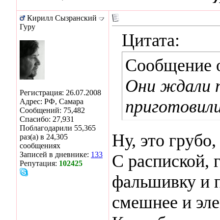
Кирилл Сызранский
Гуру
Цитата:
Сообщение 
Они ждали п
Регистрация: 26.07.2008
приготовили
Адрес: РФ, Самара
Сообщений: 75,482
Спасибо: 27,931
Поблагодарили 55,365
Ну, это грубо,
раз(а) в 24,305
сообщениях
Записей в дневнике:
133
С распиской, 
Репутация:
102425
фальшивку и 
смешнее и эле