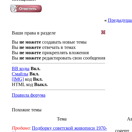
«
Предыдущая
Ваши права в разделе
Вы
не можете
создавать новые темы
Вы
не можете
отвечать в темах
Вы
не можете
прикреплять вложения
Вы
не можете
редактировать свои сообщения
BB коды
Вкл.
Смайлы
Вкл.
[IMG]
код
Вкл.
HTML код
Выкл.
Правила форума
Похожие темы
Тема
А
Продано
:
Подборку советской живописи 1970-
cogerer