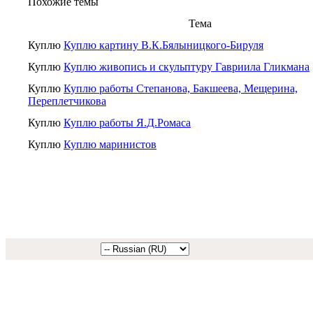
Похожие темы
Тема
Куплю
Куплю картину В.К.Бялыницкого-Бируля
Куплю
Куплю живопись и скульптуру Гавриила Гликмана
Куплю
Куплю работы Степанова, Бакшеева, Мещерина,
Переплетчикова
Куплю
Куплю работы Я.Д.Ромаса
Куплю
Куплю маринистов