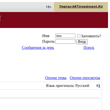
Портал ARTinvestment.RU
18+
Имя
Запомнить?
Пароль
Сообщения за день
Поиск
Опции темы
Опции просмотра
Язык оригинала: Русский #
1